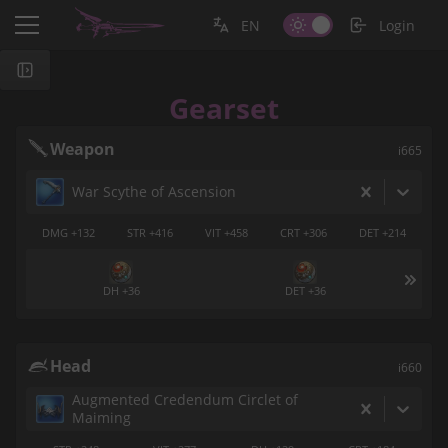
EN
Login
Gearset
Weapon
i665
War Scythe of Ascension
DMG +132
STR +416
VIT +458
CRT +306
DET +214
DH +36
DET +36
Head
i660
Augmented Credendum Circlet of
Maiming