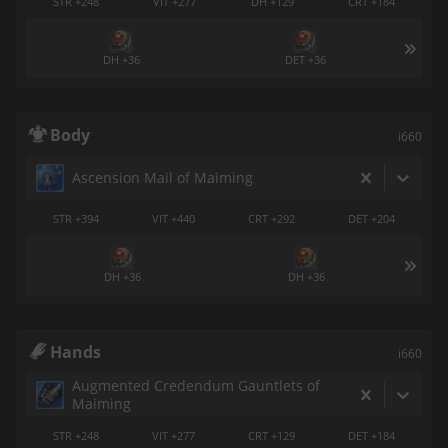
STR +248
VIT +277
DH +129
CRT +184
DH +36
DET +36
Body
i660
Ascension Mail of Maiming
STR +394
VIT +440
CRT +292
DET +204
DH +36
DH +36
Hands
i660
Augmented Credendum Gauntlets of
Maiming
STR +248
VIT +277
CRT +129
DET +184