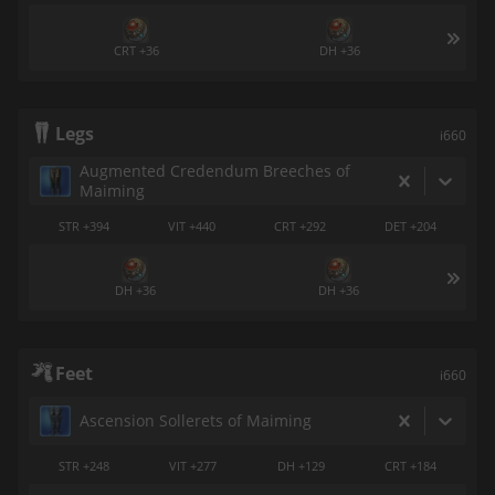
CRT +36
DH +36
Legs
i660
Augmented Credendum Breeches of
Maiming
STR +394
VIT +440
CRT +292
DET +204
DH +36
DH +36
Feet
i660
Ascension Sollerets of Maiming
STR +248
VIT +277
DH +129
CRT +184