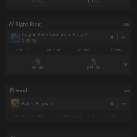
DH +36
DH +36
Right Ring
i660
Augmented Credendum Ring of
Slaying
STR +196
VIT +218
DH +102
CRT +145
DH +36
DET +36
Food
i640
Baked Eggplant
VIT +10% (143/143)
CRT +10% (62/62)
DET +10% (103/103)