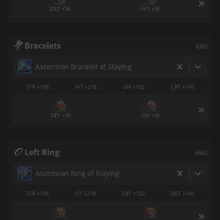
DET +36
SKS +36
Bracelets
i660
Ascension Bracelet of Slaying
STR +196
VIT +218
DH +102
CRT +145
DET +36
DH +36
Left Ring
i660
Ascension Ring of Slaying
STR +196
VIT +218
CRT +102
DET +145