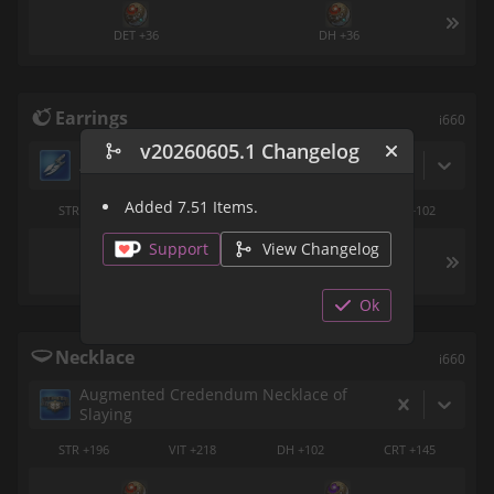
DET +36
DH +36
Earrings
i660
v20260605.1 Changelog
Ascension Earring of Slaying
Added 7.51 Items.
STR +196
VIT +218
CRT +145
DET +102
Support
View Changelog
DET +36
DH +36
Ok
Necklace
i660
Augmented Credendum Necklace of
Slaying
STR +196
VIT +218
DH +102
CRT +145